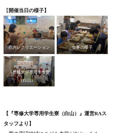
【
開催当日の様子】
寮内レクリエーション
食事の様子
『専修大学専用学生寮
（白山）』
運営スタッフ
【『専修大学専用学生寮（白山）』運営RAス
タッフより】