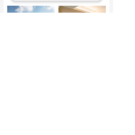
室数330室の大規模学
全355室の大規模女性
生寮 多摩モノレール
専用寮 東京都新宿区
沿線に「ドーミー八王
に「ドーミー市谷加
子大塚」が2026年4月
賀」が4月にリニュー
オープン
アルオープン
2026.04.01
2026.04.01
寮
寮