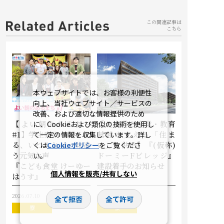
この関連記事は
こちら
本ウェブサイトでは、お客様の利便性
向上、当社ウェブサイト／サービスの
改善、および適切な情報提供のため
【よい朝のあるまち
【北海道の産業・教育
に、Cookieおよび類似の技術を使用し
#1】学生寮から聞こえ
基盤を支える「住ま
て一定の情報を収集しています。詳し
る、いつもとは一味違
い」を供給】『(仮称)
くは
Cookieポリシー
をご覧くださ
う元気な声
ドーミーFビレッジ』
い。
――『こども食堂 けーゆー
建設着手のお知らせ
個人情報を販売/共有しない
はうす』
2026.07.10
2026.04.07
全て拒否
全て許可
寮
寮