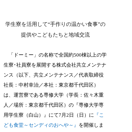
学生寮を活用して“手作りの温かい食事”の
提供やこどもたちと地域交流
「ドーミー」の名称で全国約500棟以上の学
生寮･社員寮を展開する株式会社共立メンテナ
ンス（以下、共立メンテナンス／代表取締役
社長：中村幸治／本社：東京都千代田区）
は、運営寮である専修大学（学長：佐々木重
人／場所：東京都千代田区）の『専修大学専
用学生寮（白山）』にて7月2日（日）に
『こ
ども食堂～センディのおへや～』
を開催しま