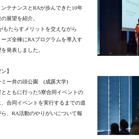
ンテナンスとRAが歩んできた10年
後の展望を紹介。
ムがもたらすメリットを交えながら
リーズ全棟にRAプログラムを導入す
望を発表しました。
ゼン】
ミー井の頭公園 (成蹊大学)
寮とともに行った5寮合同イベントの
に、合同イベントを実行するまでの道
がら、RA活動のやりがいについて報