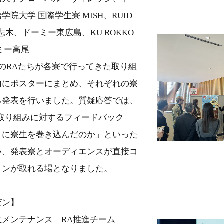
院大学 国際学生寮 MISH、RUID
志木、ドーミー東広島、KU ROKKO
ーミー高尾
のRAたちが各寮で行ってきた取り組
由にポスターにまとめ、それぞれの寮
る発表を行いました。質疑応答では、
ら取り組みに対するフィードバック
うに寮生を巻き込んだのか」といった
い、発表寮とオーディエンスが直接コ
ョンが取れる場となりました。
ゼン】
立メンテナンス RA推進チーム