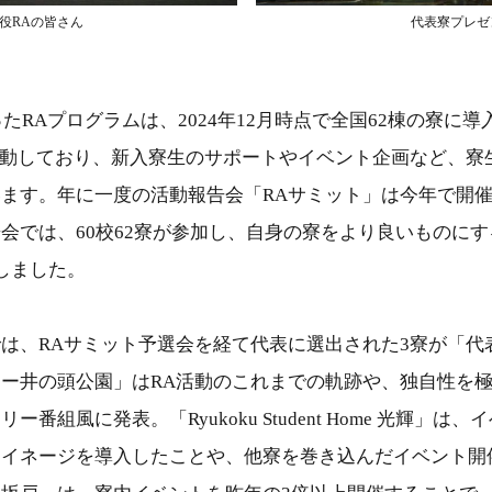
役RAの皆さん
代表寮プレゼ
たRAプログラムは、2024年12月時点で全国62棟の寮に導
活動しており、新入寮生のサポートやイベント企画など、寮
ます。年に一度の活動報告会「RAサミット」は今年で開催
会では、60校62寮が参加し、自身の寮をより良いものに
しました。
は、RAサミット予選会を経て代表に選出された3寮が「代
ー井の頭公園」はRA活動のこれまでの軌跡や、独自性を
番組風に発表。「Ryukoku Student Home 光輝」は
サイネージを導入したことや、他寮を巻き込んだイベント開