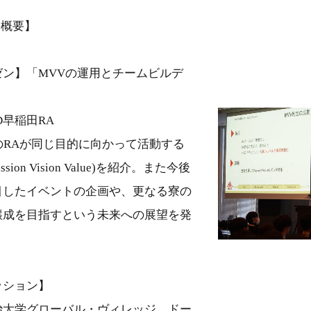
表概要】
ゼン】「MVVの運用とチームビルデ
D早稲田RA
のRAが同じ目的に向かって活動する
sion Vision Value)を紹介。また今後
目したイベントの企画や、更なる寮の
醸成を目指すという未来への展望を発
ッション】
治大学グローバル・ヴィレッジ、ドー