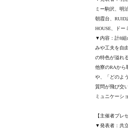
ミー駒沢、明治学
朝霞台、RUID
HOUSE、ド
▼内容：計8組
みや工夫を自
の特色が溢れ
他寮のRAか
や、「どのよ
質問が飛び交
ミュニケーシ
【主催者プレ
▼発表者：共