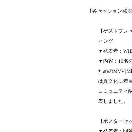
【各セッション発
【ゲストプレ
ィング」
▼発表者：WI
▼内容：10名
ためのMVV(Mis
は異文化に着
コミュニティ
表しました。
【ポスターセ
▼発表者：明