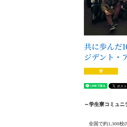
共に歩んだ1
ジデント・ア
寮
～学生寮コミュニ
全国で約1,300