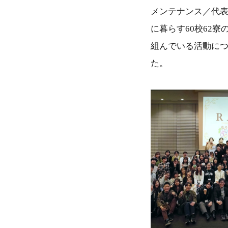
メンテナンス／代表
に暮らす60校62
組んでいる活動につい
た。