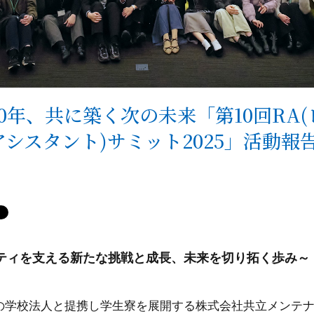
0年、共に築く次の未来「第10回RA(
シスタント)サミット2025」活動報
ティを支える新たな挑戦と成長、未来を切り拓く歩み～
校の学校法人と提携し学生寮を展開する株式会社共立メンテ