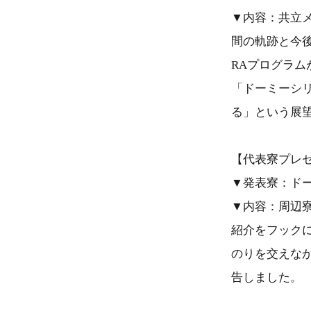
▼内容：共立メ
間の軌跡と今
RAプログラ
「ドーミーシ
る」という展
【代表寮プレ
▼発表寮：ドー
▼内容：周辺
紹介をフック
のりを交えな
告しました。