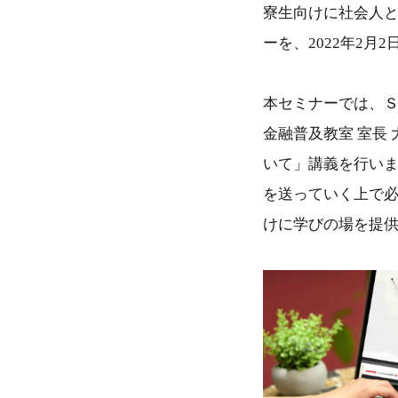
寮生向けに社会人
ーを、2022年2月
本セミナーでは、
金融普及教室 室長
いて」講義を行い
を送っていく上で
けに学びの場を提