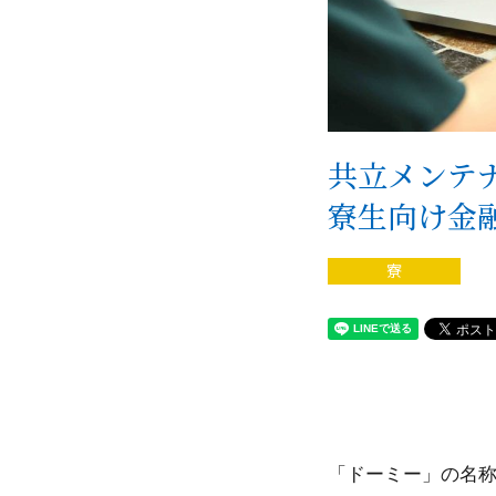
共立メンテ
寮生向け金
寮
「ドーミー」の名称