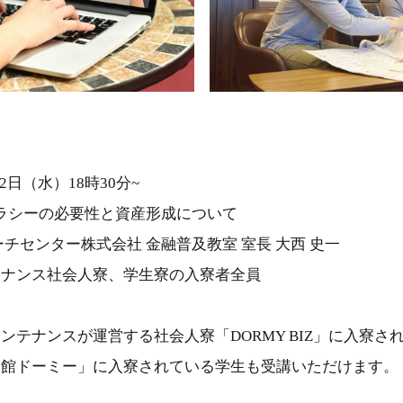
2日（水）18時30分~
ラシーの必要性と資産形成について
チセンター株式会社 金融普及教室 室長 大西 史一
テナンス社会人寮、学生寮の入寮者全員
ンテナンスが運営する社会人寮「DORMY BIZ」に入寮さ
会館ドーミー」に入寮されている学生も受講いただけます。