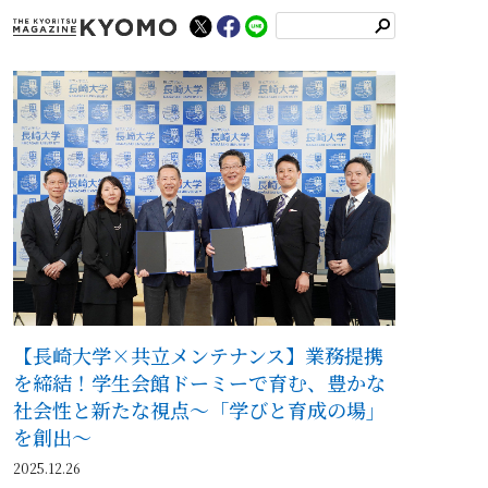
検
索
【長崎大学×共立メンテナンス】業務提携
を締結！学生会館ドーミーで育む、豊かな
社会性と新たな視点～「学びと育成の場」
を創出～
2025.12.26