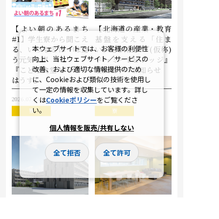
【よい朝のあるまち
【北海道の産業・教育
#1】学生寮から聞こえ
基盤を支える「住ま
本ウェブサイトでは、お客様の利便性
る、いつもとは一味違
い」を供給】『(仮称)
向上、当社ウェブサイト／サービスの
う元気な声
ドーミーFビレッジ』
改善、および適切な情報提供のため
――『こども食堂 けーゆー
建設着手のお知らせ
に、Cookieおよび類似の技術を使用し
はうす』
て一定の情報を収集しています。詳し
2026.07.10
2026.04.07
くは
Cookieポリシー
をご覧くださ
い。
寮
寮
個人情報を販売/共有しない
全て拒否
全て許可
室数330室の大規模学
全355室の大規模女性
生寮 多摩モノレール
専用寮 東京都新宿区