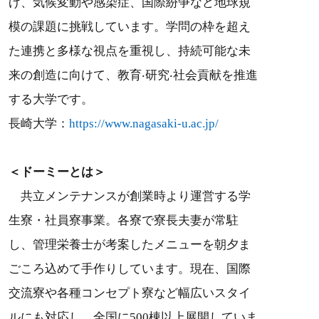
げ、気候変動や感染症、国際紛争など地球規
模の課題に挑戦しています。学問の枠を超え
た連携と多様な視点を重視し、持続可能な未
来の創造に向けて、教育‧研究‧社会貢献を推進
する大学です。
長崎大学：
https://www.nagasaki-u.ac.jp/
＜ドーミーとは＞
共立メンテナンスが創業時より運営する学
生寮・社員寮事業。各寮で寮長夫妻が常駐
し、管理栄養士が考案したメニューを朝夕ま
ごころ込めて手作りしています。現在、国際
交流寮や各種コンセプト寮など幅広いスタイ
ルにも対応し、全国に500棟以上展開していま