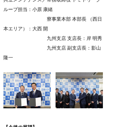
ループ担当：小原 康緒
寮事業本部 本部長 （西日
本エリア）：大西 開
九州支店 支店長：岸 明秀
九州支店 副支店長：影山
隆一