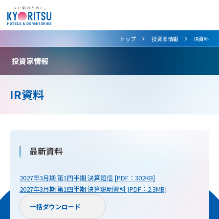
>
>
トップ
投資家情報
IR資料
投資家情報
IR資料
最新資料
2027年3月期 第1四半期 決算短信 [PDF：302KB]
2027年3月期 第1四半期 決算説明資料 [PDF：2.3MB]
一括ダウンロード