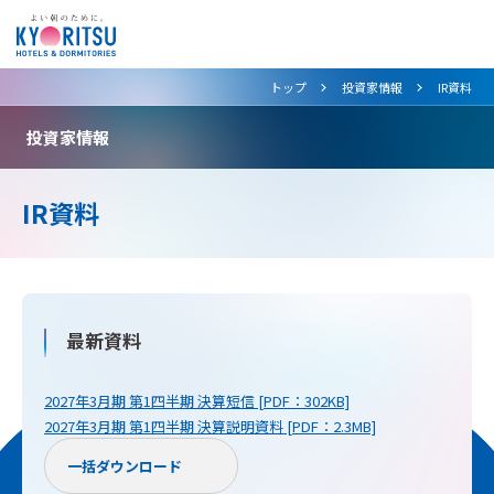
>
>
トップ
投資家情報
IR資料
投資家情報
IR資料
最新資料
2027年3月期 第1四半期 決算短信 [PDF：302KB]
2027年3月期 第1四半期 決算説明資料 [PDF：2.3MB]
一括ダウンロード