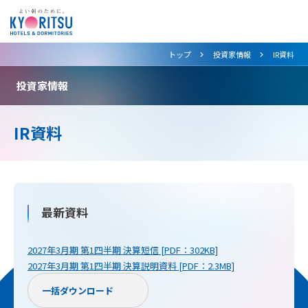
>
>
トップ
投資家情報
IR資料
投資家情報
IR資料
最新資料
2027年3月期 第1四半期 決算短信 [PDF：302KB]
2027年3月期 第1四半期 決算説明資料 [PDF：2.3MB]
一括ダウンロード