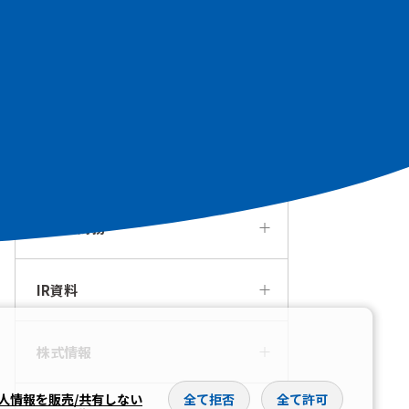
個人投資家の皆様へ
経営方針・戦略
IRカレンダー
業績・財務
IR資料
株式情報
人情報を販売/共有しない
全て拒否
全て許可