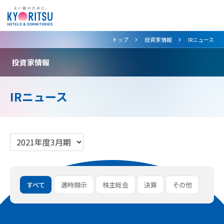
>
>
トップ
投資家情報
IRニュース
投資家情報
IRニュース
すべて
適時開示
株主総会
決算
その他