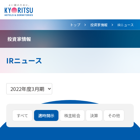
>
>
トップ
投資家情報
IRニュース
投資家情報
IRニュース
すべて
適時開示
株主総会
決算
その他