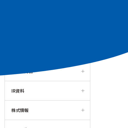
個人投資家の皆様へ
経営方針・戦略
IRカレンダー
業績・財務
IR資料
株式情報