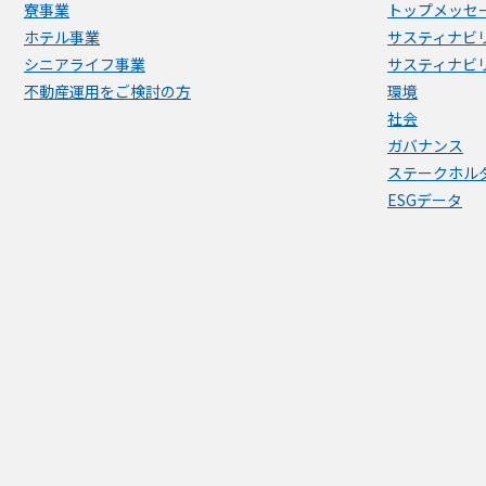
寮事業
トップメッセ
ホテル事業
サスティナビ
シニアライフ事業
サスティナビ
不動産運用をご検討の方
環境
社会
ガバナンス
ステークホル
ESGデータ