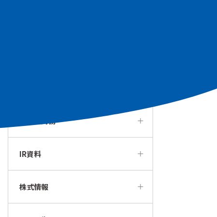
個人投資家の皆様へ
経営方針・戦略
IRカレンダー
業績・財務
IR資料
株式情報