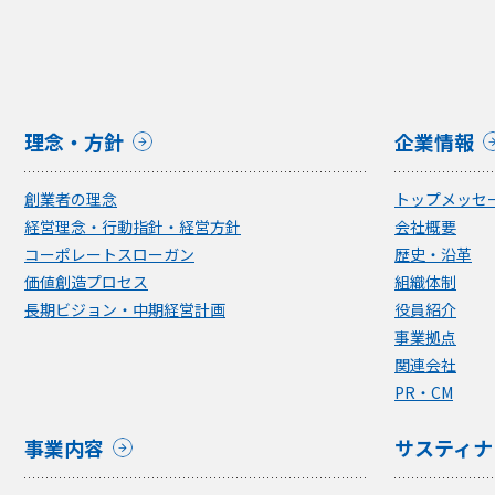
理念・方針
企業情報
創業者の理念
トップメッセ
経営理念・行動指針・経営方針
会社概要
コーポレートスローガン
歴史・沿革
価値創造プロセス
組織体制
長期ビジョン・中期経営計画
役員紹介
事業拠点
関連会社
PR・CM
事業内容
サスティナ