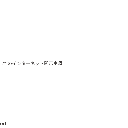
際してのインターネット開示事項
ort