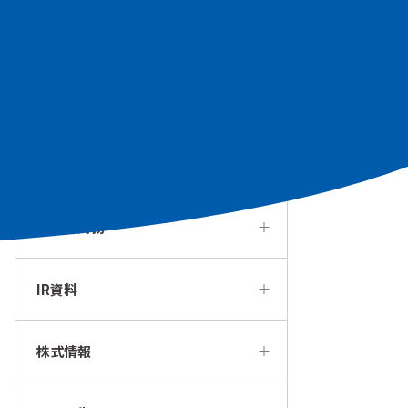
個人投資家の皆様へ
経営方針・戦略
IRカレンダー
業績・財務
IR資料
株式情報