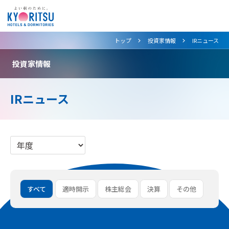
>
>
トップ
投資家情報
IRニュース
投資家情報
IRニュース
すべて
適時開示
株主総会
決算
その他