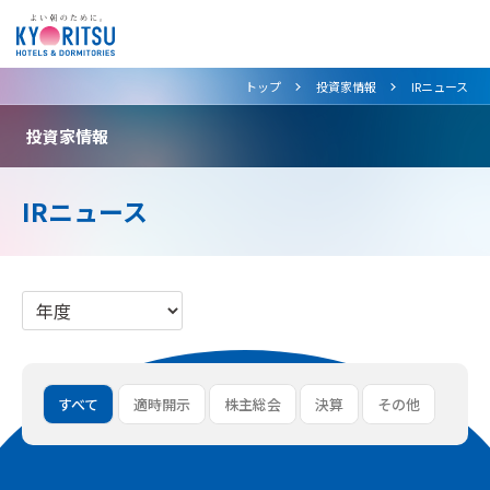
>
>
トップ
投資家情報
IRニュース
投資家情報
IRニュース
すべて
適時開示
株主総会
決算
その他