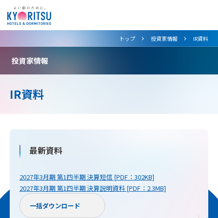
>
>
トップ
投資家情報
IR資料
投資家情報
IR資料
最新資料
2027年3月期 第1四半期 決算短信 [PDF：302KB]
2027年3月期 第1四半期 決算説明資料 [PDF：2.3MB]
一括ダウンロード