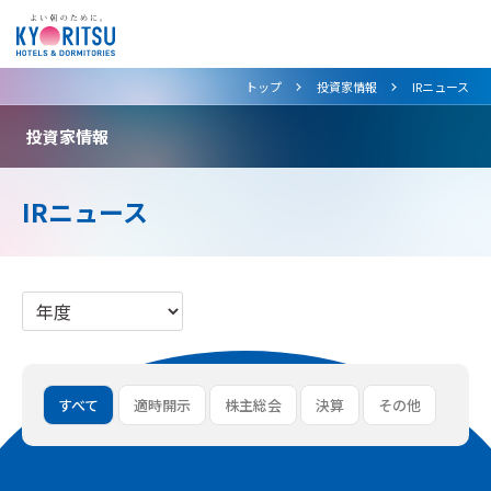
>
>
トップ
投資家情報
IRニュース
投資家情報
IRニュース
すべて
適時開示
株主総会
決算
その他