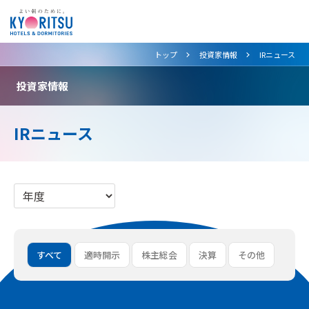
>
>
トップ
投資家情報
IRニュース
投資家情報
IRニュース
すべて
適時開示
株主総会
決算
その他