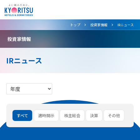
>
>
トップ
投資家情報
IRニュース
投資家情報
IRニュース
すべて
適時開示
株主総会
決算
その他