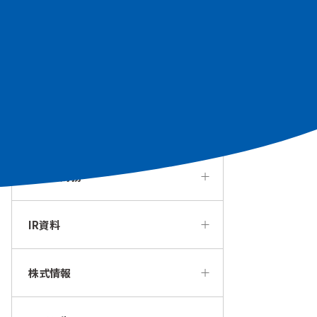
個人投資家の皆様へ
経営方針・戦略
IRカレンダー
業績・財務
IR資料
株式情報