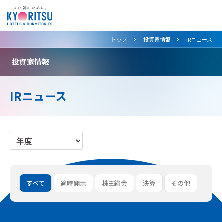
>
>
トップ
投資家情報
IRニュース
投資家情報
IRニュース
すべて
適時開示
株主総会
決算
その他